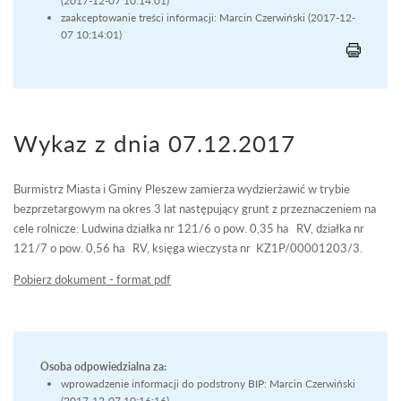
(2017-12-07 10:14:01)
zaakceptowanie treści informacji: Marcin Czerwiński (2017-12-
07 10:14:01)
Wykaz z dnia 07.12.2017
Burmistrz Miasta i Gminy Pleszew zamierza wydzierżawić w trybie
bezprzetargowym na okres 3 lat następujący grunt z przeznaczeniem na
cele rolnicze: Ludwina działka nr 121/6 o pow. 0,35 ha RV, działka nr
121/7 o pow. 0,56 ha RV, księga wieczysta nr KZ1P/00001203/3.
Pobierz dokument - format pdf
Osoba odpowiedzialna za:
wprowadzenie informacji do podstrony BIP: Marcin Czerwiński
(2017-12-07 10:16:16)