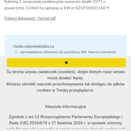
Kaliskiej 2, oznaczonej ewidencyjnie numerem działki 1071 o
powierzchni 0,0460 ha zapisanej w KW nr KZ1P/00001160/9.
Pobierz dokument - format pdf
Osoba odpowiedzialna za:
wprowadzenie informacji do podstrony BIP: Marcin Czerwiński
(2017-09-27 11:21:21)
✖
zaakceptowanie treści informacji: Marcin Czerwiński (2017-09-
27 11:21:00)
Ta strona używa ciasteczek (cookies), dzięki którym nasz serwis
ostatnią zmianę treści wiadomości: Marcin Czerwiński (2017-
może działać lepiej.
09-27 11:22:47)
Możesz określić warunki przechowywania lub dostępu do plików
cookies w Twojej przeglądarce.
Klauzula informacyjna
Wykaz z dnia 06.09.2017
Zgodnie z art.13 Rozporządzenia Parlamentu Europejskiego i
Rady (UE) 2016/679 z 27 kwietnia 2016 r. w sprawie ochrony
osób fizycznych w związku z przetwarzaniem danych osobowych
Burmistrz Miasta i Gminy Pleszew zamierza wydzierżawić na okres 3 lat