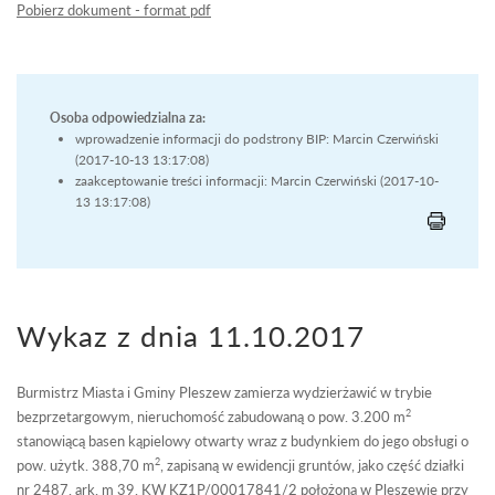
Pobierz dokument - format pdf
Osoba odpowiedzialna za:
wprowadzenie informacji do podstrony BIP: Marcin Czerwiński
(2017-10-13 13:17:08)
zaakceptowanie treści informacji: Marcin Czerwiński (2017-10-
13 13:17:08)
Wykaz z dnia 11.10.2017
Burmistrz Miasta i Gminy Pleszew zamierza wydzierżawić w trybie
2
bezprzetargowym, nieruchomość zabudowaną o pow. 3.200 m
stanowiącą basen kąpielowy otwarty wraz z budynkiem do jego obsługi o
2
pow. użytk. 388,70 m
, zapisaną w ewidencji gruntów, jako część działki
nr 2487, ark. m 39, KW KZ1P/00017841/2 położoną w Pleszewie przy