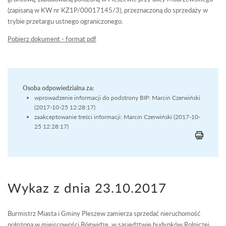
(zapisaną w KW nr KZ1P/00017145/3), przeznaczoną do sprzedaży w
trybie przetargu ustnego ograniczonego.
Pobierz dokument - format pdf
Osoba odpowiedzialna za:
wprowadzenie informacji do podstrony BIP: Marcin Czerwiński
(2017-10-25 12:28:17)
zaakceptowanie treści informacji: Marcin Czerwiński (2017-10-
25 12:28:17)
Wykaz z dnia 23.10.2017
Burmistrz Miasta i Gminy Pleszew zamierza sprzedać nieruchomość
położoną w miejscowości Bógwidze, w sąsiedztwie budynków Rolniczej