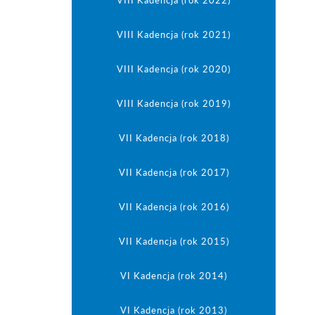
VIII Kadencja (rok 2022)
IX Kadencja (rok 2025)
Protokoly od XI 2006
V Kadencja - 2009
Oświadczenia inne
Sesje VII Kadencji
VIII Kadencja (rok 2021)
V Kadencja (2006-2008)
IX Kadencja (rok 2024)
Sesje VI Kadencji
Dyżury Radnych
VIII Kadencja (rok 2020)
IV Kadencja (2003 - 2006)
VIII Kadencja (rok 2024)
VIII Kadencja (rok 2019)
VIII Kadencja (rok 2023)
VII Kadencja (rok 2018)
VIII Kadencja (rok 2022)
VII Kadencja (rok 2017)
VIII Kadencja (rok 2021)
VII Kadencja (rok 2016)
VII Kadencja (rok 2015)
VIII Kadencja (rok 2020)
VI Kadencja (rok 2014)
VIII Kadencja (rok 2019)
VI Kadencja (rok 2013)
VIII Kadencja (rok 2018)