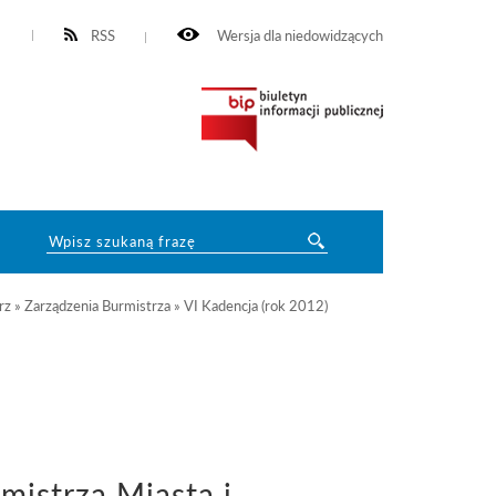
RSS
Wersja dla niedowidzących
rz
»
Zarządzenia Burmistrza
»
VI Kadencja (rok 2012)
istrza Miasta i