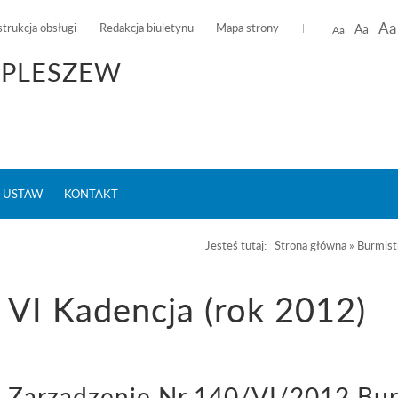
Aa
strukcja obsługi
Redakcja biuletynu
Mapa strony
Aa
Aa
 PLESZEW
K USTAW
KONTAKT
Jesteś tutaj:
Strona główna
»
Burmist
VI Kadencja (rok 2012)
Zarządzenie Nr 140/VI/2012 Burm