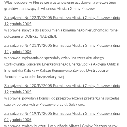
Własnościowej w Pleszewie o ustanowienie użytkowania wieczystego
gruntów stanowiących wlasność Miasta i Gminy Pleszew.
Zarządzenie Nr 422/IV/2005 Burmistrza Miasta i Gminy Pleszew z dnia
12 grudnia 2005
w sprawie: nabycia do zasobu mienia komunalnego nieruchomości rolnej
położonej w DOBREJ NADZIEJI.
Zarządzenie Nr 421/IV/2005 Burmistrza Miasta i Gminy Pleszew z dnia
12 grudnia 2005
w sprawie: wykazania do sprzedaży działki na rzecz aktualnego
użytkownika Koncernu Energetycznego Energa Spółka Akcyjna-Oddział
Energetyka Kaliska w Kaliszu Rejonowego Zakładu Dystrybucji w
Jarocinie - w drodze bezprzetargowej.
Zarządzenie Nr 420/IV/2005 Burmistrza Miasta i Gminy Pleszew z dnia
12 grudnia 2005
w sprawie: powołania komisji do przeprowadzenia przetargu na sprzedaż
działek położonych w Pleszewie przy ul. Solskiego.
Zarządzenie Nr 419/IV/2005 Burmistrza Miasta i Gminy Pleszew z dnia
02 grudnia 2005
w sprawie: zmiany budżetu i w budżecie Miasta i Gminy Pleszew na rok